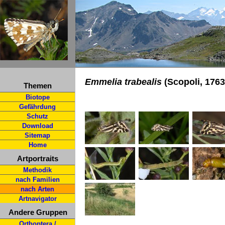
Emmelia trabealis
(Scopoli, 176
Themen
Biotope
Gefährdung
Schutz
Download
Sitemap
Home
Artportraits
Methodik
nach Familien
nach Arten
Artnavigator
Andere Gruppen
Orthoptera /