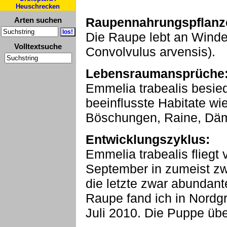
Heuschrecken
Raupennahrungspflanz
Arten suchen
Die Raupe lebt an Winde
Volltextsuche
Convolvulus arvensis).
Lebensraumansprüche
Emmelia trabealis besied
beeinflusste Habitate w
Böschungen, Raine, Däm
Entwicklungszyklus:
Emmelia trabealis fliegt 
September in zumeist zw
die letzte zwar abundanter
Raupe fand ich in Nordg
Juli 2010. Die Puppe übe