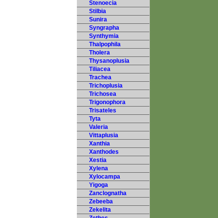
Stenoecia
Stilbia
Sunira
Syngrapha
Synthymia
Thalpophila
Tholera
Thysanoplusia
Tiliacea
Trachea
Trichoplusia
Trichosea
Trigonophora
Trisateles
Tyta
Valeria
Vittaplusia
Xanthia
Xanthodes
Xestia
Xylena
Xylocampa
Yigoga
Zanclognatha
Zebeeba
Zekelita