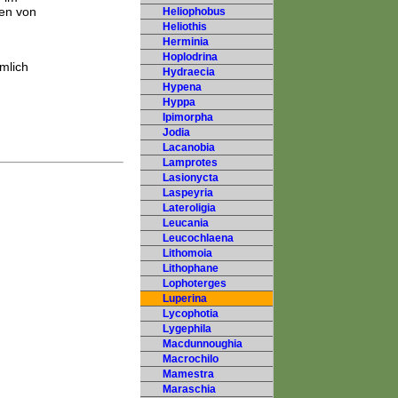
gen von
Heliophobus
Heliothis
Herminia
Hoplodrina
mlich
Hydraecia
Hypena
Hyppa
Ipimorpha
Jodia
Lacanobia
Lamprotes
Lasionycta
Laspeyria
Lateroligia
Leucania
Leucochlaena
Lithomoia
Lithophane
Lophoterges
Luperina
Lycophotia
Lygephila
Macdunnoughia
Macrochilo
Mamestra
Maraschia