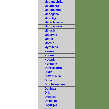
Meganephria
Melanchra
Mesapamea
Mesogona
Mesoligia
Metachrostis
Metopoceras
Minucia
Mniotype
Moma
Mormo
Mythimna
Naenia
Noctua
Nodaria
Nonagria
Ochropleura
Oligia
Olivenebula
Omia
Omphalophana
Ophiusa
Oria
Orthosia
Oxicesta
Oxytripia