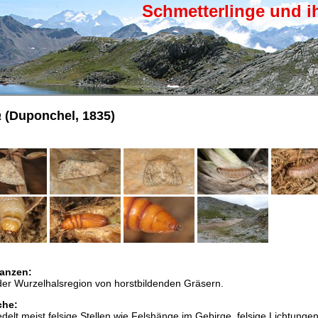
Schmetterlinge und i
a
(Duponchel, 1835)
anzen:
der Wurzelhalsregion von horstbildenden Gräsern.
che:
edelt meist felsige Stellen wie Felshänge im Gebirge, felsige Lichtunge