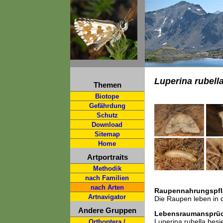
Luperina rubell
Themen
Biotope
Gefährdung
Schutz
Download
Sitemap
Home
Artportraits
Methodik
nach Familien
nach Arten
Raupennahrungspfl
Artnavigator
Die Raupen leben in 
Andere Gruppen
Lebensraumansprü
Luperina rubella besi
Orthoptera /