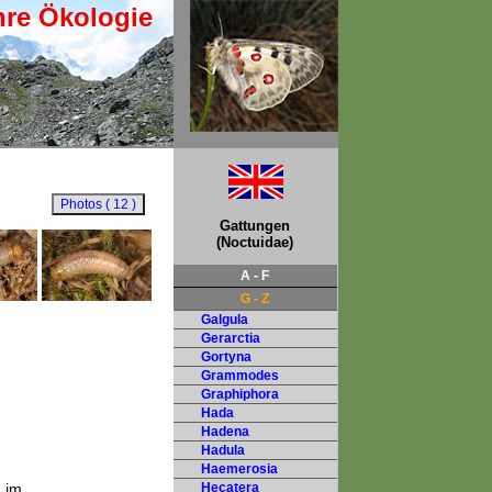
hre Ökologie
Gattungen
(Noctuidae)
A - F
G - Z
Galgula
Gerarctia
Gortyna
Grammodes
Graphiphora
Hada
Hadena
Hadula
Haemerosia
n im
Hecatera