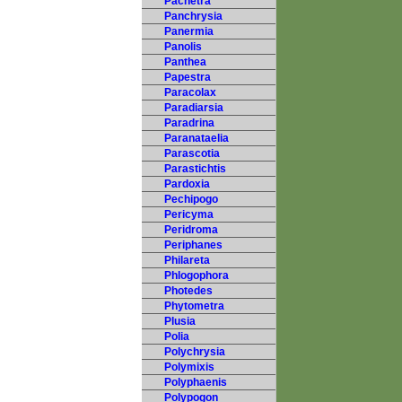
Pachetra
Panchrysia
Panermia
Panolis
Panthea
Papestra
Paracolax
Paradiarsia
Paradrina
Paranataelia
Parascotia
Parastichtis
Pardoxia
Pechipogo
Pericyma
Peridroma
Periphanes
Philareta
Phlogophora
Photedes
Phytometra
Plusia
Polia
Polychrysia
Polymixis
Polyphaenis
Polypogon