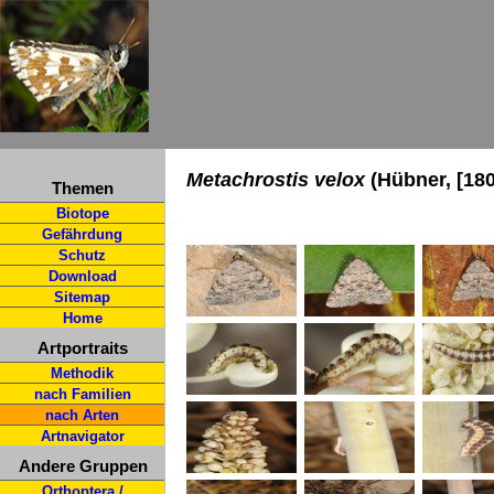
Metachrostis velox
(Hübner, [180
Themen
Biotope
Gefährdung
Schutz
Download
Sitemap
Home
Artportraits
Methodik
nach Familien
nach Arten
Artnavigator
Andere Gruppen
Orthoptera /