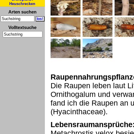
Heuschrecken
Arten suchen
Volltextsuche
Raupennahrungspflanz
Die Raupen leben laut Li
Ornithogalum und verwa
fand ich die Raupen an u
(Hyacinthaceae).
Lebensraumansprüche
Metachrostis velox besi