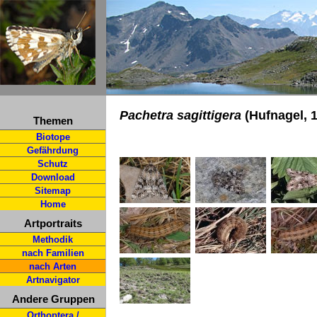
Pachetra sagittigera
(Hufnagel, 
Themen
Biotope
Gefährdung
Schutz
Download
Sitemap
Home
Artportraits
Methodik
nach Familien
nach Arten
Artnavigator
Andere Gruppen
Orthoptera /