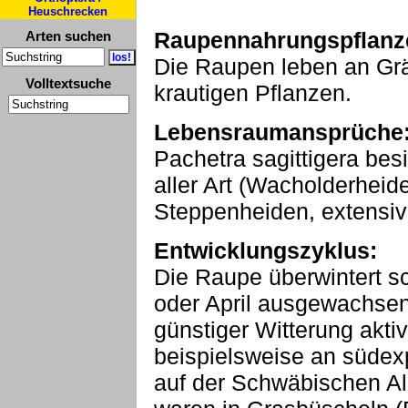
Heuschrecken
Raupennahrungspflanz
Arten suchen
Die Raupen leben an Grä
Volltextsuche
krautigen Pflanzen.
Lebensraumansprüche
Pachetra sagittigera bes
aller Art (Wacholderheid
Steppenheiden, extensi
Entwicklungszyklus:
Die Raupe überwintert sc
oder April ausgewachsen.
günstiger Witterung akti
beispielsweise an süde
auf der Schwäbischen Al