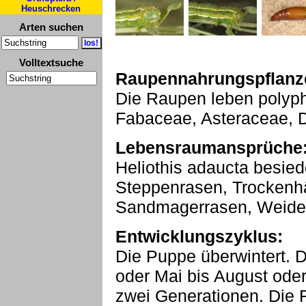
Heuschrecken
Arten suchen
Volltextsuche
Raupennahrungspflanz
Die Raupen leben polyph
Fabaceae, Asteraceae, 
Lebensraumansprüche
Heliothis adaucta besie
Steppenrasen, Trockenhä
Sandmagerrasen, Weideg
Entwicklungszyklus:
Die Puppe überwintert. D
oder Mai bis August ode
zwei Generationen. Die 