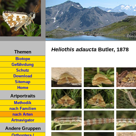
Heliothis adaucta
Butler, 1878
Themen
Biotope
Gefährdung
Schutz
Download
Sitemap
Home
Artportraits
Methodik
nach Familien
nach Arten
Artnavigator
Andere Gruppen
Orthoptera /