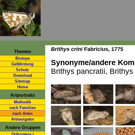
Brithys crini
Fabricius, 1775
Themen
Biotope
Synonyme/andere Komb
Gefährdung
Brithys pancratii, Brithy
Schutz
Download
Sitemap
Home
Artportraits
Methodik
nach Familien
nach Arten
Artnavigator
Andere Gruppen
Orthoptera /