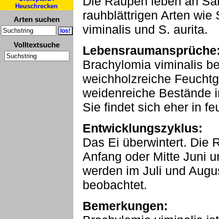
Die Raupen leben an Sal
Heuschrecken
rauhblättrigen Arten wie 
Arten suchen
viminalis und S. aurita.
Volltextsuche
Lebensraumansprüche
Brachylomia viminalis b
weichholzreiche Feuchtg
weidenreiche Bestände i
Sie findet sich eher in f
Entwicklungszyklus:
Das Ei überwintert. Die 
Anfang oder Mitte Juni un
werden im Juli und Augus
beobachtet.
Bemerkungen: