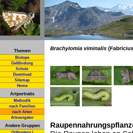
Brachylomia viminalis
(Fabricius
Themen
Biotope
Gefährdung
Schutz
Download
Sitemap
Home
Artportraits
Methodik
nach Familien
nach Arten
Artnavigator
Raupennahrungspflanz
Andere Gruppen
Orthoptera /