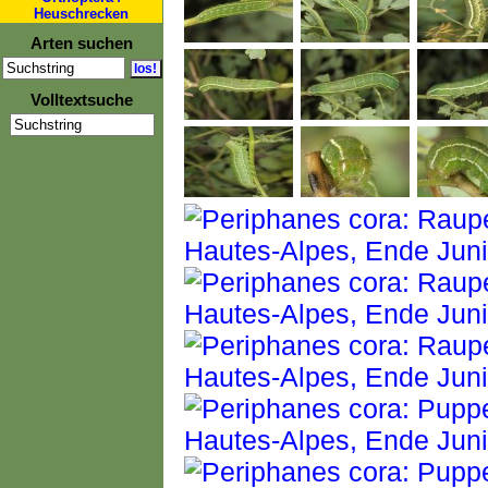
Heuschrecken
Arten suchen
Volltextsuche