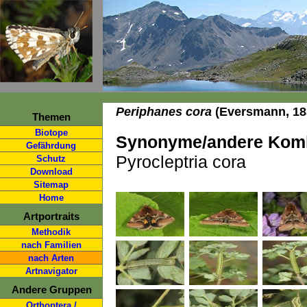
Periphanes cora
(Eversmann, 18
Themen
Biotope
Synonyme/andere Komb
Gefährdung
Pyrocleptria cora
Schutz
Download
Sitemap
Home
Artportraits
Methodik
nach Familien
nach Arten
Artnavigator
Andere Gruppen
Orthoptera /