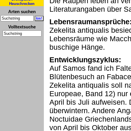
Die Raupen leben an ve
Heuschrecken
Literaturangaben über Sal
Arten suchen
Lebensraumansprüche
Volltextsuche
Zekelita antiqualis besi
Lebensräume wie Macchie
buschige Hänge.
Entwicklungszyklus:
Auf Samos fand ich Falt
Blütenbesuch an Fabace
Zekelita antiqualis soll 
Europeae, Band 12) nur 
April bis Juli aufweise
überwintern. Andere Ang
Noctuidae Griechenlands
von April bis Oktober aus