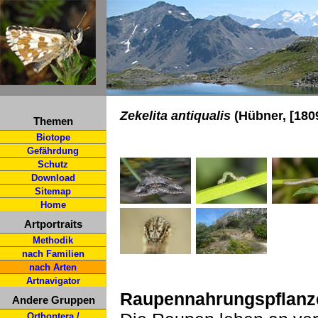
Zekelita antiqualis
(Hübner, [180
Themen
Biotope
Gefährdung
Schutz
Download
Sitemap
Home
Artportraits
Methodik
nach Familien
nach Arten
Artnavigator
Raupennahrungspflanz
Andere Gruppen
Orthoptera /