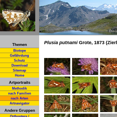
Plusia putnami
Grote, 1873 (Zier
Themen
Biotope
Gefährdung
Schutz
Download
Sitemap
Home
Artportraits
Methodik
nach Familien
nach Arten
Artnavigator
Andere Gruppen
Orthoptera /