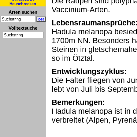
Die Raupen sind polyphag
Heuschrecken
Vaccinium-Arten.
Arten suchen
Lebensraumansprüche
Volltextsuche
Hadula melanopa besiede
1700m NN. Besonders hä
Steinen in gletschernahe
so im Ötztal.
Entwicklungszyklus:
Die Falter fliegen von J
lebt von Juli bis Septemb
Bemerkungen:
Hadula melanopa ist in 
verbreitet (Alpen, Pyrenä