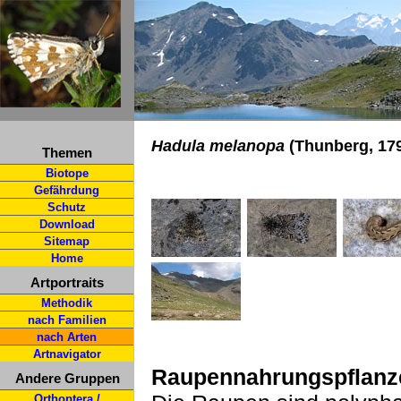
Hadula melanopa
(Thunberg, 17
Themen
Biotope
Gefährdung
Schutz
Download
Sitemap
Home
Artportraits
Methodik
nach Familien
nach Arten
Artnavigator
Raupennahrungspflanz
Andere Gruppen
Orthoptera /