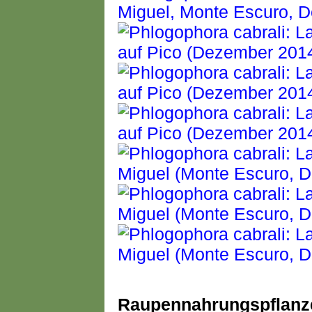
Raupennahrungspflanz