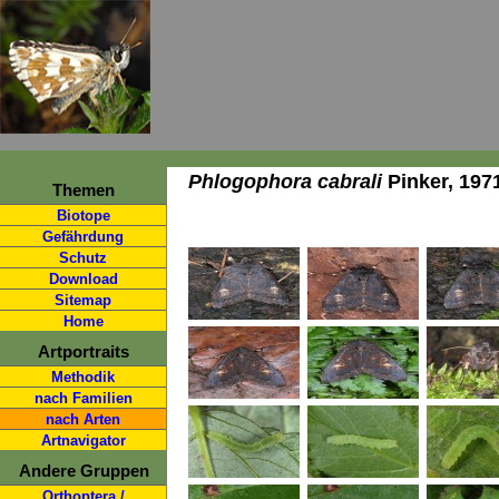
Phlogophora cabrali
Pinker, 197
Themen
Biotope
Gefährdung
Schutz
Download
Sitemap
Home
Artportraits
Methodik
nach Familien
nach Arten
Artnavigator
Andere Gruppen
Orthoptera /