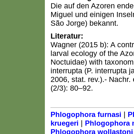
Die auf den Azoren ende
Miguel und einigen Insel
São Jorge) bekannt.
Literatur:
Wagner (2015 b): A contr
larval ecology of the Az
Noctuidae) with taxonomi
interrupta (P. interrupta j
2006, stat. rev.).- Nachr.
(2/3): 80–92.
|
Phlogophora furnasi
P
|
kruegeri
Phlogophora 
Phlogophora wollastoni