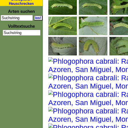
Heuschrecken
Arten suchen
Volltextsuche