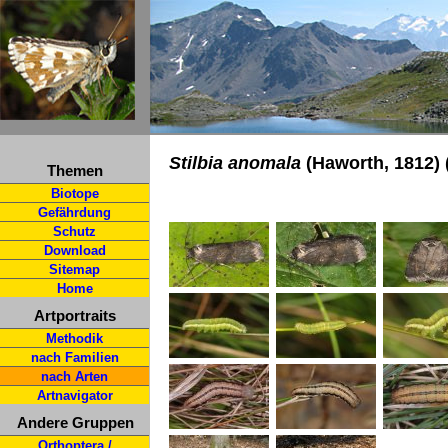
Stilbia anomala
(Haworth, 1812) 
Themen
Biotope
Gefährdung
Schutz
Download
Sitemap
Home
Artportraits
Methodik
nach Familien
nach Arten
Artnavigator
Andere Gruppen
Orthoptera /