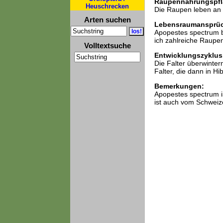
Raupennahrungspfl
Heuschrecken
Die Raupen leben an 
Arten suchen
Lebensraumansprü
Apopestes spectrum be
ich zahlreiche Raupe
Volltextsuche
Entwicklungszyklus
Die Falter überwintern
Falter, die dann in Hi
Bemerkungen:
Apopestes spectrum is
ist auch vom Schweize