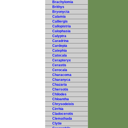
Brachylomia
Brithys
Bryonycta
Calamia
Calliergis
Callopistria
Calophasia
Calyptra
Caradrina
Cardepia
Catephia
Catocala
Cerapteryx
Cerastis
Cerocala
Characoma
Charanyca
Chazaria
Chersotis
Chilodes
Chloantha
Chrysodeixis
Cirrhia
Cladocerotis
Clemathada
Clytie