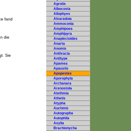
Agrotis
Albocosta
Allophyes
ce fand
Alvaradoia
Ammoconia
Amphipoea
Amphipyra
en die
Anaplectoides
Anarta
Anomis
Anthracia
t. Sie
Antitype
Apamea
Apaustis
Apopestes
Aporophyla
Archanara
Arenostola
Atethmia
Athetis
Atypha
Auchmis
Autographa
Autophila
Axylia
Brachionycha