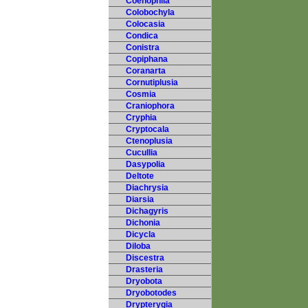
Coenophila
Colobochyla
Colocasia
Condica
Conistra
Copiphana
Coranarta
Cornutiplusia
Cosmia
Craniophora
Cryphia
Cryptocala
Ctenoplusia
Cucullia
Dasypolia
Deltote
Diachrysia
Diarsia
Dichagyris
Dichonia
Dicycla
Diloba
Discestra
Drasteria
Dryobota
Dryobotodes
Drypterygia