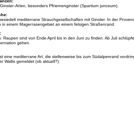
anzen:
Ginster-Arten, besonders Pfriemenginster (Spartium junceum).
che:
siedelt mediterrane Strauchgesellschaften mit Ginster. In der Proven
n in einem Magerrasengebiet an einem felsigen Straßenrand.
:
. Raupen sind von Ende April bis in den Juni zu finden. Ab Juli schlüpf
bernation gehen.
t eine mediterrane Art, die stellenweise bis zum Südalpenrand vordring
r Wallis gemeldet (ob aktuell?).