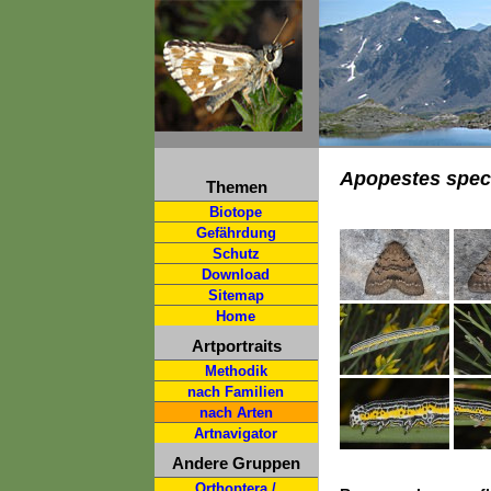
Apopestes spec
Themen
Biotope
Gefährdung
Schutz
Download
Sitemap
Home
Artportraits
Methodik
nach Familien
nach Arten
Artnavigator
Andere Gruppen
Orthoptera /