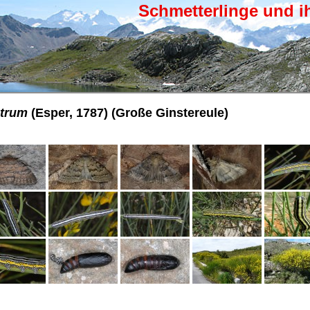
Schmetterlinge und i
trum
(Esper, 1787) (Große Ginstereule)