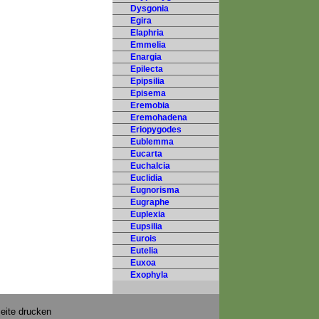
Dysgonia
Egira
Elaphria
Emmelia
Enargia
Epilecta
Epipsilia
Episema
Eremobia
Eremohadena
Eriopygodes
Eublemma
Eucarta
Euchalcia
Euclidia
Eugnorisma
Eugraphe
Euplexia
Eupsilia
Eurois
Eutelia
Euxoa
Exophyla
eite drucken