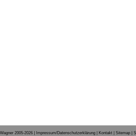
 Wagner 2005-2026 |
Impressum/Datenschutzerklärung
|
Kontakt
|
Sitemap
|
S