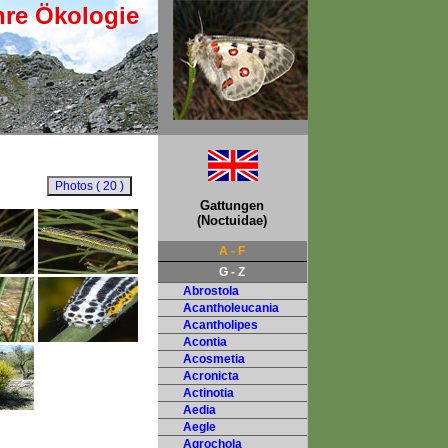
hre Ökologie
Gattungen
(Noctuidae)
A - F
G - Z
Abrostola
Acantholeucania
Acantholipes
Acontia
Acosmetia
Acronicta
Actinotia
Aedia
Aegle
Agrochola