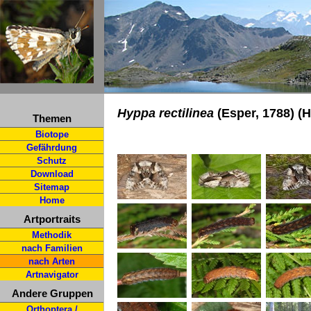
Hyppa rectilinea
(Esper, 1788) (H
Themen
Biotope
Gefährdung
Schutz
Download
Sitemap
Home
Artportraits
Methodik
nach Familien
nach Arten
Artnavigator
Andere Gruppen
Orthoptera /