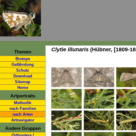
Clytie illunaris
(Hübner, [1809-18
Themen
Biotope
Gefährdung
Schutz
Download
Sitemap
Home
Artportraits
Methodik
nach Familien
nach Arten
Artnavigator
Andere Gruppen
Orthoptera /