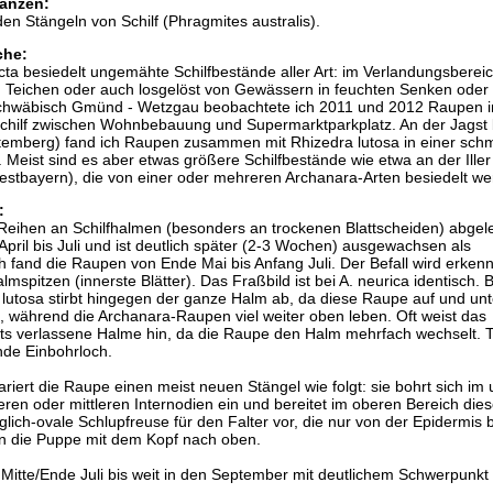
anzen:
en Stängeln von Schilf (Phragmites australis).
che:
ta besiedelt ungemähte Schilfbestände aller Art: im Verlandungsberei
 Teichen oder auch losgelöst von Gewässern in feuchten Senken oder
Schwäbisch Gmünd - Wetzgau beobachtete ich 2011 und 2012 Raupen i
 Schilf zwischen Wohnbebauung und Supermarktparkplatz. An der Jagst 
emberg) fand ich Raupen zusammen mit Rhizedra lutosa in einer sch
. Meist sind es aber etwas größere Schilfbestände wie etwa an der Iller
tbayern), die von einer oder mehreren Archanara-Arten besiedelt we
:
 Reihen an Schilfhalmen (besonders an trockenen Blattscheiden) abgele
pril bis Juli und ist deutlich später (2-3 Wochen) ausgewachsen als
h fand die Raupen von Ende Mai bis Anfang Juli. Der Befall wird erken
spitzen (innerste Blätter). Das Fraßbild ist bei A. neurica identisch. 
 lutosa stirbt hingegen der ganze Halm ab, da diese Raupe auf und unt
, während die Archanara-Raupen viel weiter oben leben. Oft weist das
eits verlassene Halme hin, da die Raupe den Halm mehrfach wechselt. 
unde Einbohrloch.
iert die Raupe einen meist neuen Stängel wie folgt: sie bohrt sich im 
eren oder mittleren Internodien ein und bereitet im oberen Bereich die
glich-ovale Schlupfreuse für den Falter vor, die nur von der Epidermis 
ann die Puppe mit dem Kopf nach oben.
n Mitte/Ende Juli bis weit in den September mit deutlichem Schwerpunkt