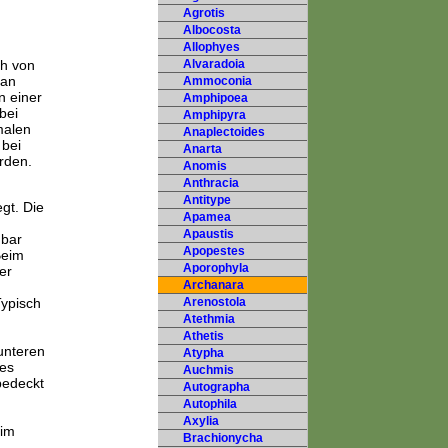
Agrotis
Albocosta
Allophyes
ch von
Alvaradoia
 an
Ammoconia
n einer
Amphipoea
bei
Amphipyra
malen
Anaplectoides
 bei
Anarta
rden.
Anomis
Anthracia
Antitype
gt. Die
Apamea
Apaustis
nbar
Apopestes
Beim
Aporophyla
er
Archanara
Typisch
Arenostola
Atethmia
Athetis
unteren
Atypha
ses
Auchmis
bedeckt
Autographa
Autophila
Axylia
 im
Brachionycha