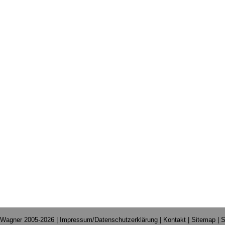
 Wagner 2005-2026 |
Impressum/Datenschutzerklärung
|
Kontakt
|
Sitemap
|
S