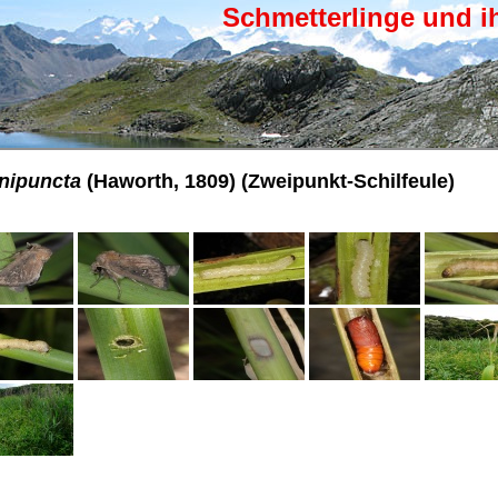
Schmetterlinge und i
nipuncta
(Haworth, 1809) (Zweipunkt-Schilfeule)