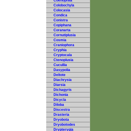
Coenophila
Colobochyla
Colocasia
Condica
Conistra
Copiphana
Coranarta
Cornutiplusia
Cosmia
Craniophora
Cryphia
Cryptocala
Ctenoplusia
Cucullia
Dasypolia
Deltote
Diachrysia
Diarsia
Dichagyris
Dichonia
Dicycla
Diloba
Discestra
Drasteria
Dryobota
Dryobotodes
Drypterygia