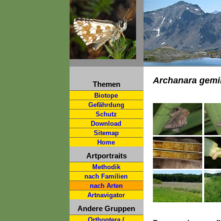
Archanara gemi
Themen
Biotope
Gefährdung
Schutz
Download
Sitemap
Home
Artportraits
Methodik
nach Familien
nach Arten
Artnavigator
Andere Gruppen
Orthoptera /