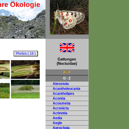
hre Ökologie
Gattungen
(Noctuidae)
A - F
G - Z
Abrostola
Acantholeucania
Acantholipes
Acontia
Acosmetia
Acronicta
Actinotia
Aedia
Aegle
Agrochola