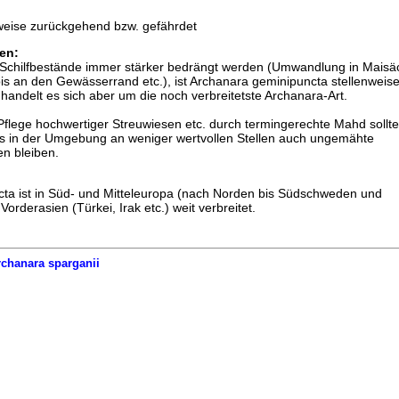
weise zurückgehend bzw. gefährdet
en:
e Schilfbestände immer stärker bedrängt werden (Umwandlung in Maisä
s an den Gewässerrand etc.), ist Archanara geminipuncta stellenweis
handelt es sich aber um die noch verbreitetste Archanara-Art.
flege hochwertiger Streuwiesen etc. durch termingerechte Mahd sollte
s in der Umgebung an weniger wertvollen Stellen auch ungemähte
en bleiben.
ta ist in Süd- und Mitteleuropa (nach Norden bis Südschweden und
Vorderasien (Türkei, Irak etc.) weit verbreitet.
chanara sparganii