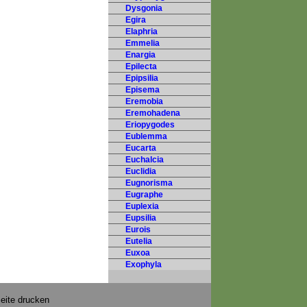
Dysgonia
Egira
Elaphria
Emmelia
Enargia
Epilecta
Epipsilia
Episema
Eremobia
Eremohadena
Eriopygodes
Eublemma
Eucarta
Euchalcia
Euclidia
Eugnorisma
Eugraphe
Euplexia
Eupsilia
Eurois
Eutelia
Euxoa
Exophyla
eite drucken