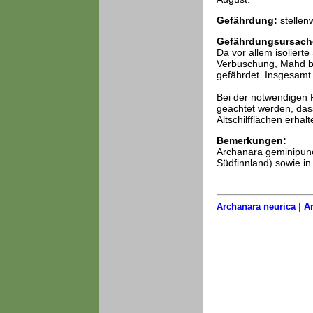
Gefährdung:
stellen
Gefährdungsursach
Da vor allem isoliert
Verbuschung, Mahd bi
gefährdet. Insgesamt 
Bei der notwendigen P
geachtet werden, das
Altschilfflächen erhalt
Bemerkungen:
Archanara geminipunc
Südfinnland) sowie in 
|
Archanara neurica
Ar