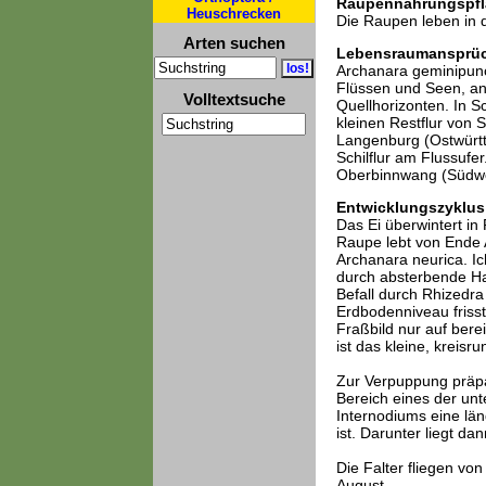
Raupennahrungspfl
Heuschrecken
Die Raupen leben in d
Arten suchen
Lebensraumansprü
Archanara geminipunc
Flüssen und Seen, an
Volltextsuche
Quellhorizonten. In 
kleinen Restflur von
Langenburg (Ostwürtt
Schilflur am Flussufer
Oberbinnwang (Südwes
Entwicklungszyklus
Das Ei überwintert in
Raupe lebt von Ende A
Archanara neurica. Ic
durch absterbende Halm
Befall durch Rhizedra
Erdbodenniveau frisst
Fraßbild nur auf ber
ist das kleine, kreisr
Zur Verpuppung präpar
Bereich eines der unt
Internodiums eine län
ist. Darunter liegt d
Die Falter fliegen vo
August.