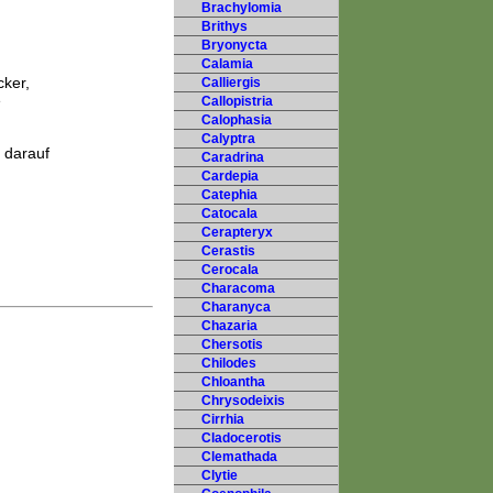
Brachylomia
Brithys
Bryonycta
Calamia
cker,
Calliergis
e
Callopistria
Calophasia
Calyptra
 darauf
Caradrina
Cardepia
Catephia
Catocala
Cerapteryx
Cerastis
Cerocala
Characoma
Charanyca
Chazaria
Chersotis
Chilodes
Chloantha
Chrysodeixis
Cirrhia
Cladocerotis
Clemathada
Clytie