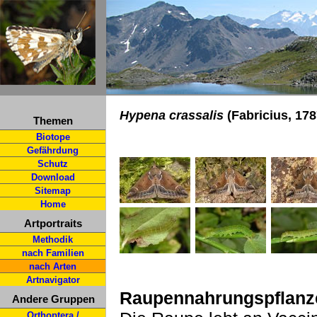
Hypena crassalis
(Fabricius, 178
Themen
Biotope
Gefährdung
Schutz
Download
Sitemap
Home
Artportraits
Methodik
nach Familien
nach Arten
Artnavigator
Raupennahrungspflanz
Andere Gruppen
Orthoptera /