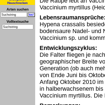
Die Raupe lebt an Vacci
Heuschrecken
Vaccinium myrtillus (Hei
Arten suchen
Lebensraumansprüche
Volltextsuche
Hypena crassalis besiede
bodensaure Nadel- und 
Vaccinium sp. und kommt 
Entwicklungszyklus:
Die Falter fliegen je na
geographischer Breite vo
Generation (ob auch meh
von Ende Juni bis Oktobe
Anfang Oktober 2010 im
in halberwachsenem bis
Vaccinium myrtillus. Die