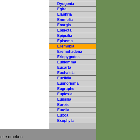
Dysgonia
Egira
Elaphria
Emmelia
Enargia
Epilecta
Epipsilia
Episema
Eremobia
Eremohadena
Eriopygodes
Eublemma
Eucarta
Euchalcia
Euclidia
Eugnorisma
Eugraphe
Euplexia
Eupsilia
Eurois
Eutelia
Euxoa
Exophyla
eite drucken