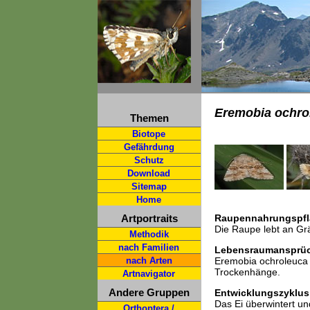
Eremobia ochro
Themen
Biotope
Gefährdung
Schutz
Download
Sitemap
Home
Artportraits
Raupennahrungspfl
Die Raupe lebt an Gr
Methodik
nach Familien
Lebensraumansprü
nach Arten
Eremobia ochroleuca 
Trockenhänge.
Artnavigator
Andere Gruppen
Entwicklungszyklus
Das Ei überwintert und
Orthoptera /