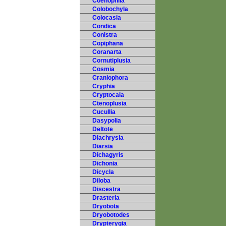
Coenophila
Colobochyla
Colocasia
Condica
Conistra
Copiphana
Coranarta
Cornutiplusia
Cosmia
Craniophora
Cryphia
Cryptocala
Ctenoplusia
Cucullia
Dasypolia
Deltote
Diachrysia
Diarsia
Dichagyris
Dichonia
Dicycla
Diloba
Discestra
Drasteria
Dryobota
Dryobotodes
Drypterygia