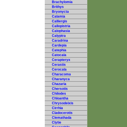
Brachylomia
Brithys
Bryonycta
Calamia
Calliergis
Callopistria
Calophasia
Calyptra
Caradrina
Cardepia
Catephia
Catocala
Cerapteryx
Cerastis
Cerocala
Characoma
Charanyca
Chazaria
Chersotis
Chilodes
Chloantha
Chrysodeixis
Cirrhia
Cladocerotis
Clemathada
Clytie