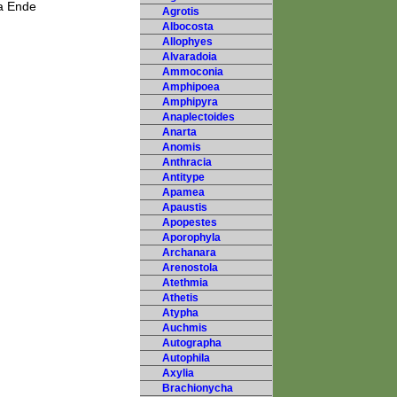
ta Ende
Agrotis
Albocosta
Allophyes
Alvaradoia
Ammoconia
Amphipoea
Amphipyra
Anaplectoides
Anarta
Anomis
Anthracia
Antitype
Apamea
Apaustis
Apopestes
Aporophyla
Archanara
Arenostola
Atethmia
Athetis
Atypha
Auchmis
Autographa
Autophila
Axylia
Brachionycha