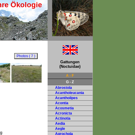
hre Ökologie
Gattungen
(Noctuidae)
A - F
G - Z
Abrostola
Acantholeucania
Acantholipes
Acontia
Acosmetia
Acronicta
Actinotia
Aedia
Aegle
ng
Agrochola