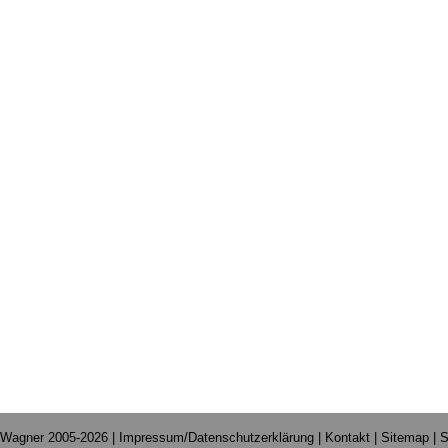
 Wagner 2005-2026 |
Impressum/Datenschutzerklärung
|
Kontakt
|
Sitemap
|
S