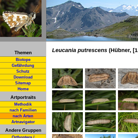
Leucania putrescens
(Hübner, [1
Themen
Biotope
Gefährdung
Schutz
Download
Sitemap
Home
Artportraits
Methodik
nach Familien
nach Arten
Artnavigator
Andere Gruppen
Orthoptera /