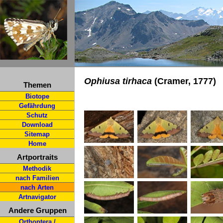
Ophiusa tirhaca
(Cramer, 1777)
Themen
Biotope
Gefährdung
Schutz
Download
Sitemap
Home
Artportraits
Methodik
nach Familien
nach Arten
Artnavigator
Andere Gruppen
Orthoptera /