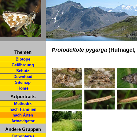
Protodeltote pygarga
(Hufnagel,
Themen
Biotope
Gefährdung
Schutz
Download
Sitemap
Home
Artportraits
Methodik
nach Familien
nach Arten
Artnavigator
Andere Gruppen
Orthoptera /