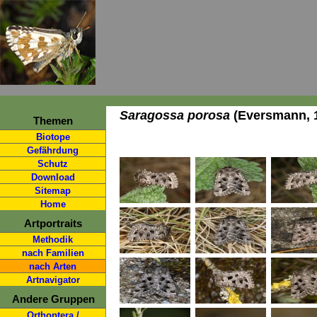
Saragossa porosa
(Eversmann, 
Themen
Biotope
Gefährdung
Schutz
Download
Sitemap
Home
Artportraits
Methodik
nach Familien
nach Arten
Artnavigator
Andere Gruppen
Orthoptera /