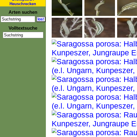
Heuschrecken
Arten suchen
Volltextsuche