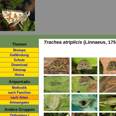
Trachea atriplicis
(Linnaeus, 175
Themen
Biotope
Gefährdung
Schutz
Download
Sitemap
Home
Artportraits
Methodik
nach Familien
nach Arten
Artnavigator
Andere Gruppen
Orthoptera /