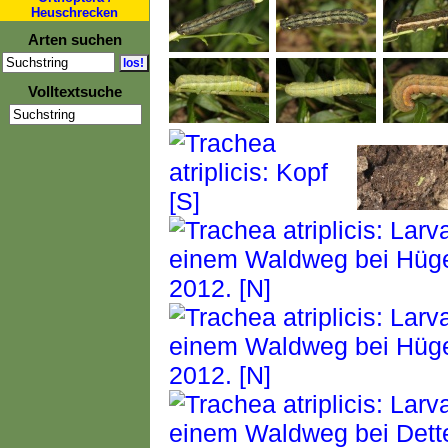
Heuschrecken
Arten suchen
Volltextsuche