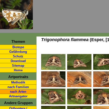
Trigonophora flammea
(Esper, [
Themen
Biotope
Gefährdung
Schutz
Download
Sitemap
Home
Artportraits
Methodik
nach Familien
nach Arten
Artnavigator
Andere Gruppen
Orthoptera /