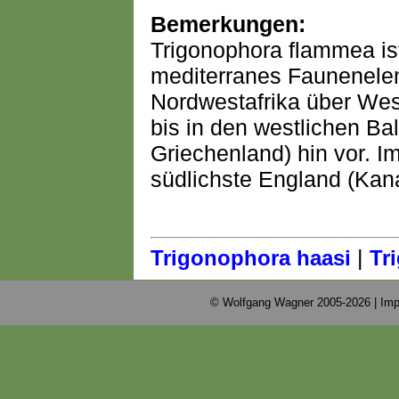
Bemerkungen:
Trigonophora flammea ist
mediterranes Faunenel
Nordwestafrika über We
bis in den westlichen Bal
Griechenland) hin vor. 
südlichste England (Kana
|
Trigonophora haasi
Tr
© Wolfgang Wagner 2005-2026 |
Imp