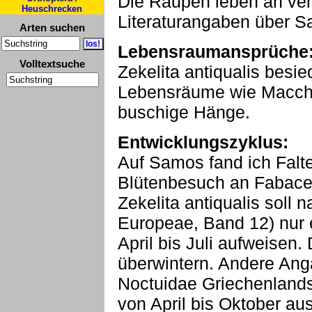
Die Raupen leben an ve
Heuschrecken
Literaturangaben über Sal
Arten suchen
Lebensraumansprüche
Volltextsuche
Zekelita antiqualis besi
Lebensräume wie Macchie
buschige Hänge.
Entwicklungszyklus:
Auf Samos fand ich Falt
Blütenbesuch an Fabace
Zekelita antiqualis soll 
Europeae, Band 12) nur 
April bis Juli aufweise
überwintern. Andere Ang
Noctuidae Griechenlands
von April bis Oktober aus