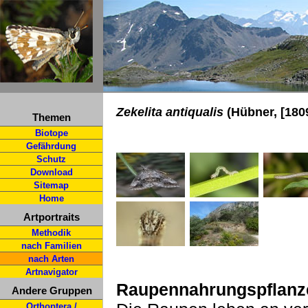
Zekelita antiqualis
(Hübner, [180
Themen
Biotope
Gefährdung
Schutz
Download
Sitemap
Home
Artportraits
Methodik
nach Familien
nach Arten
Artnavigator
Raupennahrungspflanz
Andere Gruppen
Orthoptera /