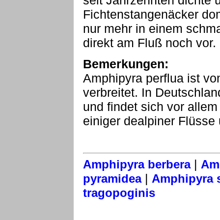
seit Jahrzehnten dichte 
Fichtenstangenäcker do
nur mehr in einem schma
direkt am Fluß noch vor.
Bemerkungen:
Amphipyra perflua ist vo
verbreitet. In Deutschlan
und findet sich vor allem
einiger dealpiner Flüsse
|
Amphipyra berbera
Am
|
pyramidea
Amphipyra s
tragopoginis