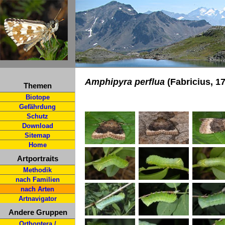
Amphipyra perflua
(Fabricius, 1
Themen
Biotope
Gefährdung
Schutz
Download
Sitemap
Home
Artportraits
Methodik
nach Familien
nach Arten
Artnavigator
Andere Gruppen
Orthoptera /