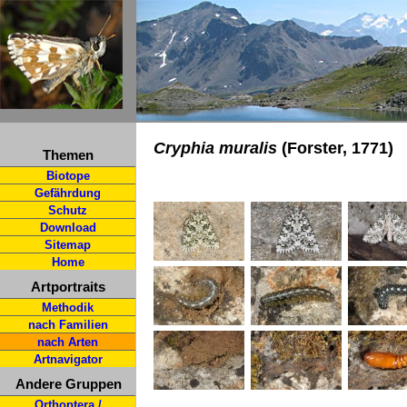
Cryphia muralis
(Forster, 1771)
Themen
Biotope
Gefährdung
Schutz
Download
Sitemap
Home
Artportraits
Methodik
nach Familien
nach Arten
Artnavigator
Andere Gruppen
Orthoptera /