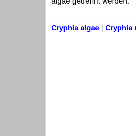
algae getrennt werden.
|
Cryphia algae
Cryphia