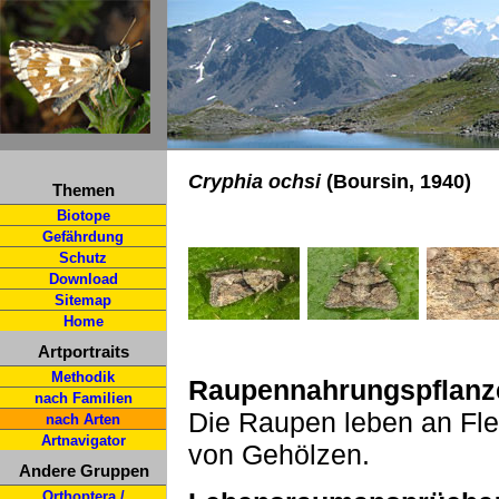
Cryphia ochsi
(Boursin, 1940)
Themen
Biotope
Gefährdung
Schutz
Download
Sitemap
Home
Artportraits
Methodik
Raupennahrungspflanz
nach Familien
Die Raupen leben an Fle
nach Arten
Artnavigator
von Gehölzen.
Andere Gruppen
Orthoptera /