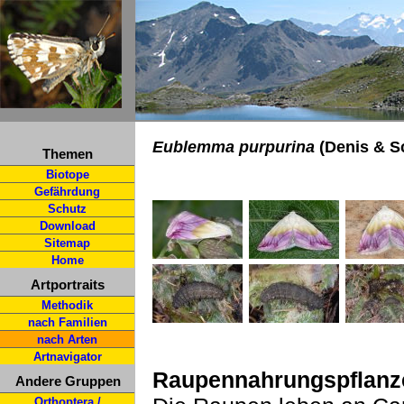
Eublemma purpurina
(Denis & Sc
Themen
Biotope
Gefährdung
Schutz
Download
Sitemap
Home
Artportraits
Methodik
nach Familien
nach Arten
Artnavigator
Raupennahrungspflanz
Andere Gruppen
Orthoptera /