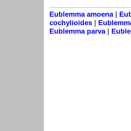
|
Eublemma amoena
Eu
|
cochylioides
Eublemma
|
Eublemma parva
Eubl