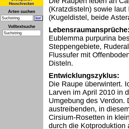
Die Raupen leben an Car
Heuschrecken
(Kratzdisteln) sowie laut
Arten suchen
(Kugeldistel, beide Aste
Volltextsuche
Lebensraumansprüche
Eublemma purpurina bes
Steppengebiete, Ruderal
Flussufer mit Offenbode
Disteln.
Entwicklungszyklus:
Die Raupe überwintert. 
Larven im April 2010 in 
Umgebung des Verdon. D
austreibenden, in diese
Cirsium-Rosetten in klei
durch die Kotproduktion 