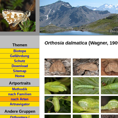
Orthosia dalmatica
(Wagner, 190
Themen
Biotope
Gefährdung
Schutz
Download
Sitemap
Home
Artportraits
Methodik
nach Familien
nach Arten
Artnavigator
Andere Gruppen
Orthoptera /