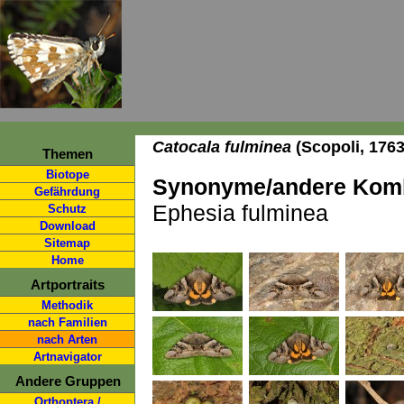
Catocala fulminea
(Scopoli, 176
Themen
Biotope
Synonyme/andere Komb
Gefährdung
Ephesia fulminea
Schutz
Download
Sitemap
Home
Artportraits
Methodik
nach Familien
nach Arten
Artnavigator
Andere Gruppen
Orthoptera /