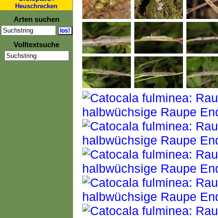
Heuschrecken
Arten suchen
Volltextsuche