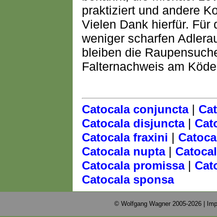
praktiziert und andere Ko
Vielen Dank hierfür. Für
weniger scharfen Adlera
bleiben die Raupensuche
Falternachweis am Köder
|
Catocala conjuncta
Cat
|
Catocala disjuncta
Cat
|
Catocala fraxini
Catoca
|
Catocala nupta
Catoca
|
Catocala promissa
Cat
Catocala sponsa
© Wolfgang Wagner 2005-2026 |
Imp