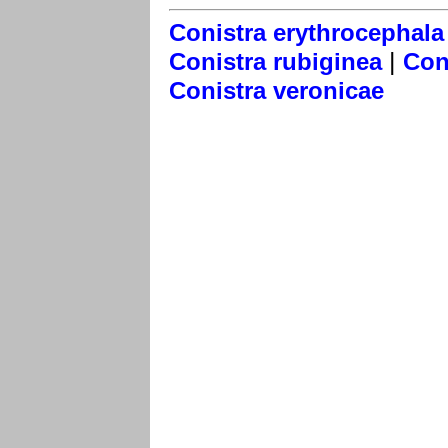
Conistra erythrocephala
|
Conistra rubiginea
Con
Conistra veronicae