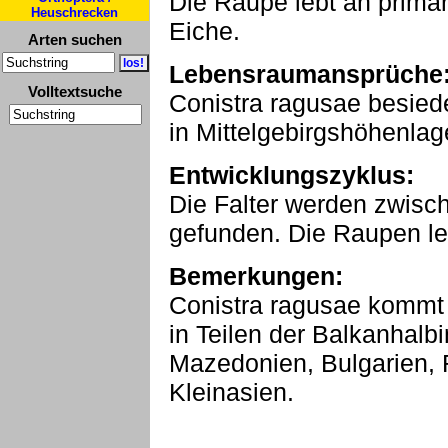
Die Raupe lebt an primä
Heuschrecken
Eiche.
Arten suchen
Lebensraumansprüche
Volltextsuche
Conistra ragusae besied
in Mittelgebirgshöhenlag
Entwicklungszyklus:
Die Falter werden zwisc
gefunden. Die Raupen le
Bemerkungen:
Conistra ragusae kommt i
in Teilen der Balkanhalbi
Mazedonien, Bulgarien, 
Kleinasien.