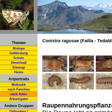
Conistra ragusae
(Failla - Tedald
Themen
Biotope
Gefährdung
Schutz
Download
Sitemap
Home
Artportraits
Methodik
nach Familien
nach Arten
Artnavigator
Raupennahrungspflanz
Andere Gruppen
Orthoptera /