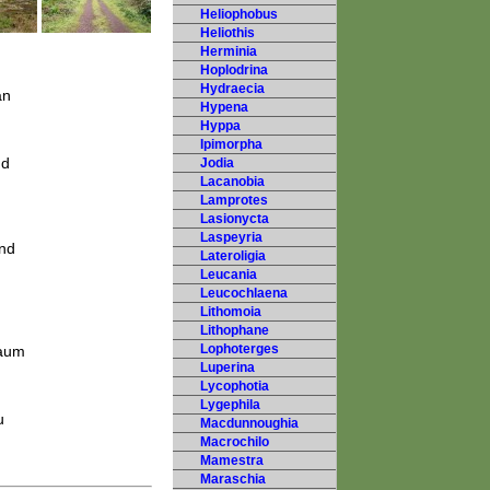
Heliophobus
Heliothis
Herminia
Hoplodrina
Hydraecia
an
Hypena
Hyppa
Ipimorpha
nd
Jodia
Lacanobia
Lamprotes
Lasionycta
Laspeyria
und
Lateroligia
Leucania
Leucochlaena
Lithomoia
Lithophane
Lophoterges
raum
Luperina
Lycophotia
Lygephila
u
Macdunnoughia
Macrochilo
Mamestra
Maraschia