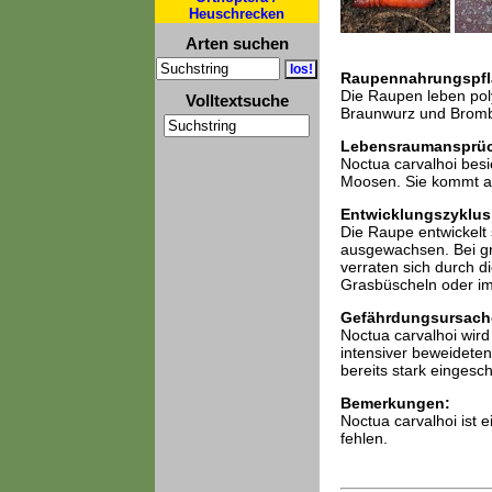
Heuschrecken
Arten suchen
Raupennahrungspfl
Die Raupen leben pol
Volltextsuche
Braunwurz und Bromb
Lebensraumansprü
Noctua carvalhoi besi
Moosen. Sie kommt ab
Entwicklungszyklus
Die Raupe entwickelt
ausgewachsen. Bei grö
verraten sich durch d
Grasbüscheln oder im
Gefährdungsursach
Noctua carvalhoi wird
intensiver beweideten
bereits stark eingesc
Bemerkungen:
Noctua carvalhoi ist 
fehlen.