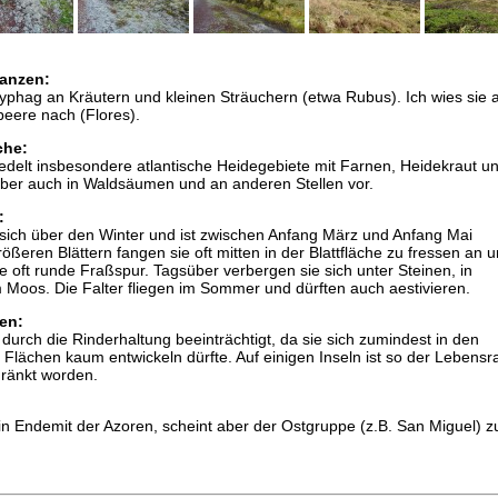
anzen:
yphag an Kräutern und kleinen Sträuchern (etwa Rubus). Ich wies sie 
eere nach (Flores).
che:
edelt insbesondere atlantische Heidegebiete mit Farnen, Heidekraut u
er auch in Waldsäumen und an anderen Stellen vor.
:
 sich über den Winter und ist zwischen Anfang März und Anfang Mai
ßeren Blättern fangen sie oft mitten in der Blattfläche zu fressen an 
ie oft runde Fraßspur. Tagsüber verbergen sie sich unter Steinen, in
 Moos. Die Falter fliegen im Sommer und dürften auch aestivieren.
en:
 durch die Rinderhaltung beeinträchtigt, da sie sich zumindest in den
 Flächen kaum entwickeln dürfte. Auf einigen Inseln ist so der Lebens
hränkt worden.
ein Endemit der Azoren, scheint aber der Ostgruppe (z.B. San Miguel) z