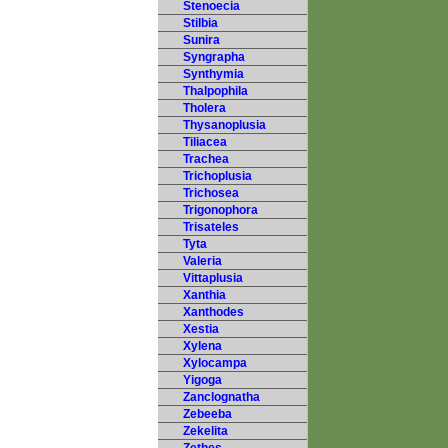
Stenoecia
Stilbia
Sunira
Syngrapha
Synthymia
Thalpophila
Tholera
Thysanoplusia
Tiliacea
Trachea
Trichoplusia
Trichosea
Trigonophora
Trisateles
Tyta
Valeria
Vittaplusia
Xanthia
Xanthodes
Xestia
Xylena
Xylocampa
Yigoga
Zanclognatha
Zebeeba
Zekelita