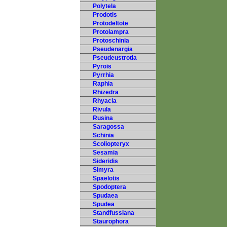
Polytela
Prodotis
Protodeltote
Protolampra
Protoschinia
Pseudenargia
Pseudeustrotia
Pyrois
Pyrrhia
Raphia
Rhizedra
Rhyacia
Rivula
Rusina
Saragossa
Schinia
Scoliopteryx
Sesamia
Sideridis
Simyra
Spaelotis
Spodoptera
Spudaea
Spudea
Standfussiana
Staurophora