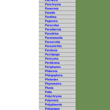
Pachetra
Panchrysia
Panermia
Panolis
Panthea
Papestra
Paracolax
Paradiarsia
Paradrina
Paranataelia
Parascotia
Parastichtis
Pardoxia
Pechipogo
Pericyma
Peridroma
Periphanes
Philareta
Phlogophora
Photedes
Phytometra
Plusia
Polia
Polychrysia
Polymixis
Polyphaenis
Polypogon