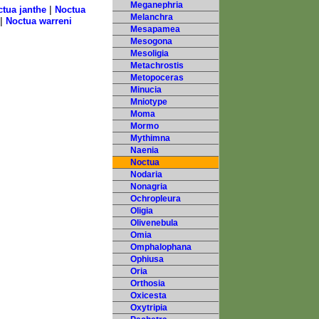
Meganephria
|
tua janthe
Noctua
Melanchra
|
Noctua warreni
Mesapamea
Mesogona
Mesoligia
Metachrostis
Metopoceras
Minucia
Mniotype
Moma
Mormo
Mythimna
Naenia
Noctua
Nodaria
Nonagria
Ochropleura
Oligia
Olivenebula
Omia
Omphalophana
Ophiusa
Oria
Orthosia
Oxicesta
Oxytripia