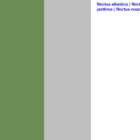
|
Noctua atlantica
Noc
|
janthina
Noctua noac