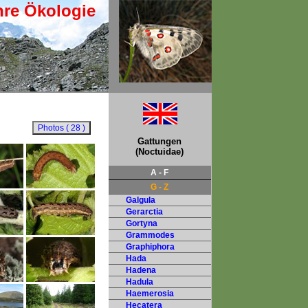
hre Ökologie
Gattungen
(Noctuidae)
A - F
G - Z
Galgula
Gerarctia
Gortyna
Grammodes
Graphiphora
Hada
Hadena
Hadula
Haemerosia
Hecatera