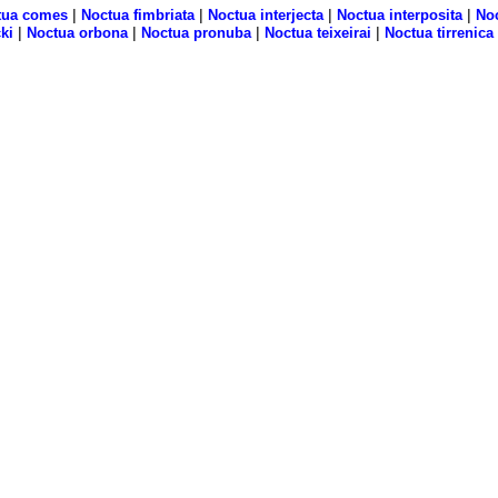
|
|
|
|
tua comes
Noctua fimbriata
Noctua interjecta
Noctua interposita
Noc
|
|
|
|
ki
Noctua orbona
Noctua pronuba
Noctua teixeirai
Noctua tirrenica