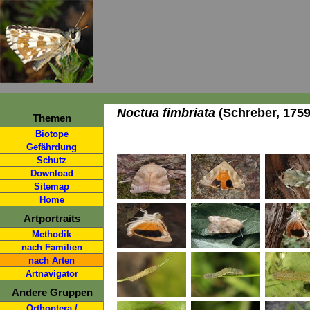
Noctua fimbriata
(Schreber, 1759
Themen
Biotope
Gefährdung
Schutz
Download
Sitemap
Home
Artportraits
Methodik
nach Familien
nach Arten
Artnavigator
Andere Gruppen
Orthoptera /