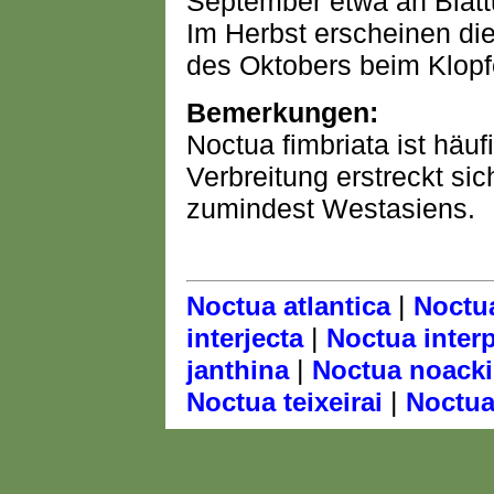
September etwa an Blattu
Im Herbst erscheinen di
des Oktobers beim Klopf
Bemerkungen:
Noctua fimbriata ist häuf
Verbreitung erstreckt si
zumindest Westasiens.
|
Noctua atlantica
Noctua
|
interjecta
Noctua inter
|
janthina
Noctua noacki
|
Noctua teixeirai
Noctua 