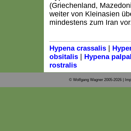
(Griechenland, Mazedoni
weiter von Kleinasien ü
mindestens zum Iran vor
|
Hypena crassalis
Hypen
|
obsitalis
Hypena palpal
rostralis
© Wolfgang Wagner 2005-2026 |
Imp