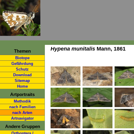
Hypena munitalis
Mann, 1861
Themen
Biotope
Gefährdung
Schutz
Download
Sitemap
Home
Artportraits
Methodik
nach Familien
nach Arten
Artnavigator
Andere Gruppen
Orthoptera /