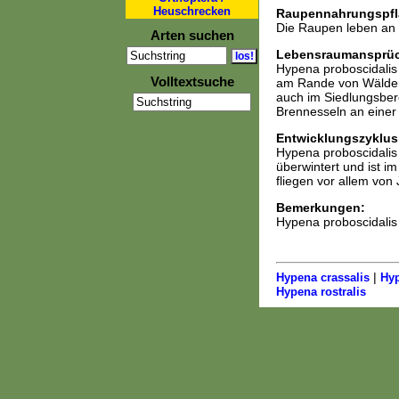
Heuschrecken
Raupennahrungspfl
Die Raupen leben an U
Arten suchen
Lebensraumansprü
Hypena proboscidalis 
Volltextsuche
am Rande von Wälder
auch im Siedlungsber
Brennesseln an einer
Entwicklungszyklus
Hypena proboscidalis
überwintert und ist i
fliegen vor allem von
Bemerkungen:
Hypena proboscidalis 
|
Hypena crassalis
Hyp
Hypena rostralis