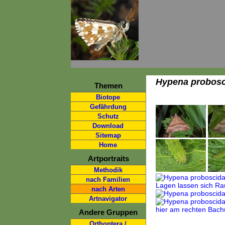
Hypena probosc
Themen
Biotope
Gefährdung
Schutz
Download
Sitemap
Home
Artportraits
Methodik
nach Familien
nach Arten
Artnavigator
Andere Gruppen
Orthoptera /