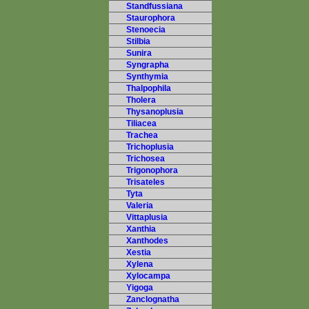
Standfussiana
Staurophora
Stenoecia
Stilbia
Sunira
Syngrapha
Synthymia
Thalpophila
Tholera
Thysanoplusia
Tiliacea
Trachea
Trichoplusia
Trichosea
Trigonophora
Trisateles
Tyta
Valeria
Vittaplusia
Xanthia
Xanthodes
Xestia
Xylena
Xylocampa
Yigoga
Zanclognatha