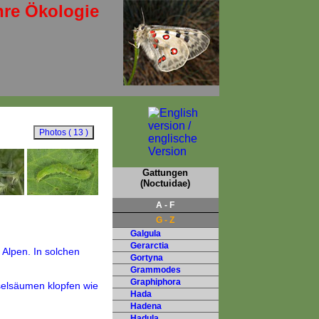
hre Ökologie
Gattungen
(Noctuidae)
A - F
G - Z
Galgula
Gerarctia
Gortyna
Grammodes
Graphiphora
Hada
Hadena
Hadula