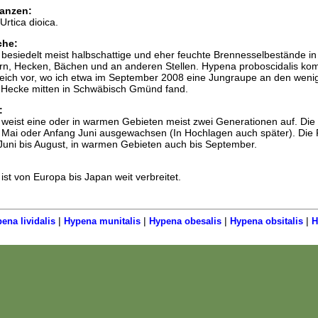
anzen:
rtica dioica.
che:
besiedelt meist halbschattige und eher feuchte Brennesselbestände in
n, Hecken, Bächen und an anderen Stellen. Hypena proboscidalis ko
eich vor, wo ich etwa im September 2008 eine Jungraupe an den weni
 Hecke mitten in Schwäbisch Gmünd fand.
:
 weist eine oder in warmen Gebieten meist zwei Generationen auf. Di
m Mai oder Anfang Juni ausgewachsen (In Hochlagen auch später). Die 
 Juni bis August, in warmen Gebieten auch bis September.
ist von Europa bis Japan weit verbreitet.
|
|
|
|
ena lividalis
Hypena munitalis
Hypena obesalis
Hypena obsitalis
H