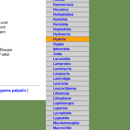
Haemerosia
Hecatera
Heliophobus
Heliothis
 und
Herminia
mmt
Hoplodrina
gen
Hydraecia
Hypena
Hyppa
Ipimorpha
e Raupe
Falter
Jodia
Lacanobia
Lamprotes
Lasionycta
Laspeyria
Lateroligia
Leucania
Leucochlaena
|
ypena palpalis
Lithomoia
Lithophane
Lophoterges
Luperina
Lycophotia
Lygephila
Macdunnoughia
Macrochilo