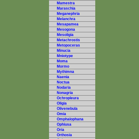
Mamestra
Maraschia
Meganephria
Melanchra
Mesapamea
Mesogona
Mesoligia
Metachrostis
Metopoceras
Minucia
Mniotype
Moma
Mormo
Mythimna
Naenia
Noctua
Nodaria
Nonagria
Ochropleura
Oligia
Olivenebula
Omia
Omphalophana
Ophiusa
Oria
Orthosia