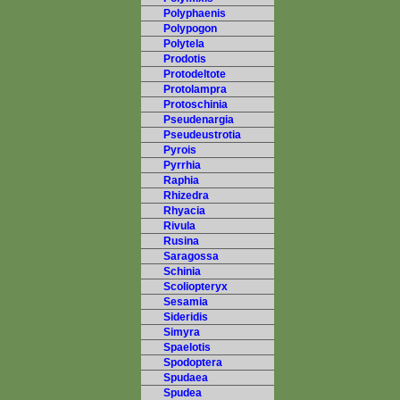
Polyphaenis
Polypogon
Polytela
Prodotis
Protodeltote
Protolampra
Protoschinia
Pseudenargia
Pseudeustrotia
Pyrois
Pyrrhia
Raphia
Rhizedra
Rhyacia
Rivula
Rusina
Saragossa
Schinia
Scoliopteryx
Sesamia
Sideridis
Simyra
Spaelotis
Spodoptera
Spudaea
Spudea