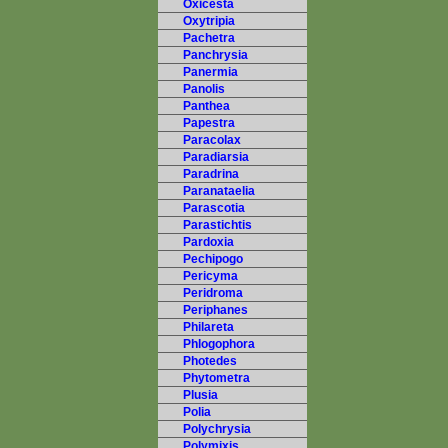
Oxicesta
Oxytripia
Pachetra
Panchrysia
Panermia
Panolis
Panthea
Papestra
Paracolax
Paradiarsia
Paradrina
Paranataelia
Parascotia
Parastichtis
Pardoxia
Pechipogo
Pericyma
Peridroma
Periphanes
Philareta
Phlogophora
Photedes
Phytometra
Plusia
Polia
Polychrysia
Polymixis