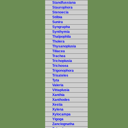
Standfussiana
Staurophora
Stenoecia
Stilbia
Sunira
Syngrapha
Synthymia
Thalpophila
Tholera
Thysanoplusia
Tiliacea
Trachea
Trichoplusia
Trichosea
Trigonophora
Trisateles
Tyta
Valeria
Vittaplusia
Xanthia
Xanthodes
Xestia
Xylena
Xylocampa
Yigoga
Zanclognatha