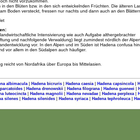
doch nicht vorzukommen.
in den Blüten bzw. in den sich entwickelnden Früchten. Die älteren La
 am Boden versteckt, fressen nur nachts und dann auch an den Blätter
et
en:
(landwirtschaftliche Intensivierung wie auch Aufgabe althergebrachter
ftung und nachfolgende Verwaldung) liegt zumindest nördlich der Alpen
tandentwicklung vor. In den Alpen und im Süden ist Hadena confusa hi
und vor allem in den Südalpen auch häufiger.
 reicht von Nordafrika über Europa bis Mittelasien.
|
|
|
|
na albimacula
Hadena bicruris
Hadena caesia
Hadena capsincola
H
|
|
|
|
parcatoides
Hadena drenowskii
Hadena filograna
Hadena gueneei
H
|
|
|
|
a luteocincta
Hadena magnolii
Hadena nevadae
Hadena perplexa
H
|
|
|
|
a silenes
Hadena silenides
Hadena syriaca
Hadena tephroleuca
Ha