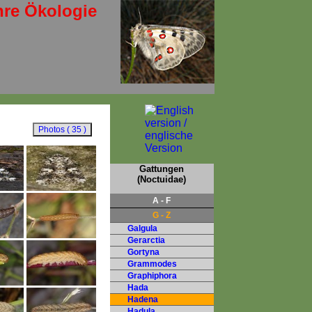
hre Ökologie
Gattungen
(Noctuidae)
A - F
G - Z
Galgula
Gerarctia
Gortyna
Grammodes
Graphiphora
Hada
Hadena
Hadula