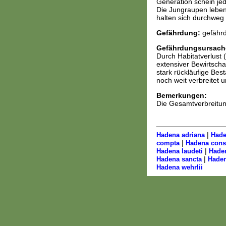
Generation schein je
Die Jungraupen leben 
halten sich durchweg
Gefährdung:
gefährd
Gefährdungsursach
Durch Habitatverlust 
extensiver Bewirtscha
stark rückläufige Bes
noch weit verbreitet 
Bemerkungen:
Die Gesamtverbreitung
|
Hadena adriana
Hade
|
compta
Hadena cons
|
Hadena laudeti
Haden
|
Hadena sancta
Haden
Hadena wehrlii