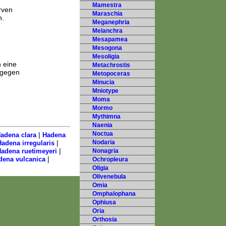
Mamestra
rven
Maraschia
n.
Meganephria
Melanchra
Mesapamea
Mesogona
Mesoligia
 eine
Metachrostis
ngegen
Metopoceras
Minucia
Mniotype
Moma
Mormo
Mythimna
Naenia
Noctua
|
adena clara
Hadena
|
Nodaria
adena irregularis
|
adena ruetimeyeri
Nonagria
|
dena vulcanica
Ochropleura
Oligia
Olivenebula
Omia
Omphalophana
Ophiusa
Oria
Orthosia