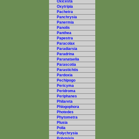
Oxicesta
Oxytripia
Pachetra
Panchrysia
Panermia
Panolis
Panthea
Papestra
Paracolax
Paradiarsia
Paradrina
Paranataelia
Parascotia
Parastichtis
Pardoxia
Pechipogo
Pericyma
Peridroma
Periphanes
Philareta
Phlogophora
Photedes
Phytometra
Plusia
Polia
Polychrysia
Polymixis