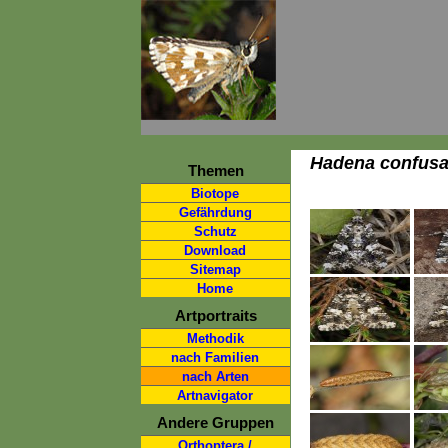
Hadena confus
Themen
Biotope
Gefährdung
Schutz
Download
Sitemap
Home
Artportraits
Methodik
nach Familien
nach Arten
Artnavigator
Andere Gruppen
Orthoptera /