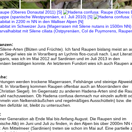
anzen:
ilene-Arten (Blüten und Früchte). Ich fand Raupen bislang meist an a
an Siegel wies sie in Vorarlberg an Lychnis flos-cuculi nach. Laut Literat
lgaris, was ich im Mai 2012 auf Sardinien und im Juli 2013 in den
enäen bestätigen konnte. An letzterem Fundort wies ich auch Raupen 
che:
tungen werden trockene Magerrasen, Felshänge und steinige Alpweid
elt. In Vorarlberg kommen Raupen offenbar auch an Moorrändern der
Christian Siegel). Im Gegensatz zu anderen Hadena-Arten sind die Ra
kzahl nachzuweisen. Ob Hadena confusa demnach nur einzeln auftritt o
mmeln von Nelkensträußchen und regelmäßiges Ausschütteln) bzw. die
n defizitär ist, bleibt zu untersuchen.
:
 einer Generation ab Ende Mai bis Anfang August. Die Raupen sind im
ische Alb) im Juni und Juli zu finden, in den Alpen bis über 2000m NN v
 Am Mittelmeer (Sardinien) treten sie schon im Mai auf. Eine partielle 