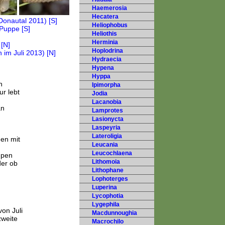
Haemerosia
Hecatera
Heliophobus
Heliothis
Herminia
Hoplodrina
Hydraecia
Hypena
Hyppa
n
Ipimorpha
ur lebt
Jodia
Lacanobia
an
Lamprotes
Lasionycta
Laspeyria
Lateroligia
en mit
Leucania
Leucochlaena
upen
Lithomoia
der ob
Lithophane
Lophoterges
Luperina
Lycophotia
Lygephila
on Juli
Macdunnoughia
zweite
Macrochilo