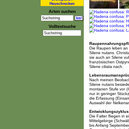
Heuschrecken
Arten suchen
Volltextsuche
Raupennahrungspfl
Die Raupen leben an S
Silene nutans. Christi
sie auch an Silene vu
französischen Ostpyr
Silene ciliata nach.
Lebensraumansprü
Nach meinen Beobach
Silene nutans besied
montanen Stufe vor (
nur in geringer Stüc
die Erfassung (Einsa
Auswahl der Nelkenarte
Entwicklungszyklus
Die Falter fliegen in
Mittelgebirge (Schwäb
bis Anfang September.