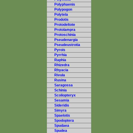
Polyphaenis
Polypogon
Polytela
Prodotis
Protodeltote
Protolampra
Protoschinia
Pseudenargia
Pseudeustrotia
Pyrois
Pyrrhia
Raphia
Rhizedra
Rhyacia
Rivula
Rusina
Saragossa
Schinia
Scoliopteryx
Sesamia
Sideridis
Simyra
Spaelotis
Spodoptera
Spudaea
Spudea