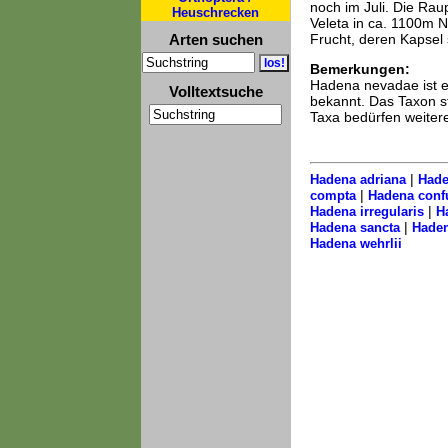
noch im Juli. Die Rau
Heuschrecken
Veleta in ca. 1100m 
Arten suchen
Frucht, deren Kapsel 
Bemerkungen:
Hadena nevadae ist e
Volltextsuche
bekannt. Das Taxon s
Taxa bedürfen weiter
|
Hadena adriana
Hade
|
compta
Hadena conf
|
Hadena irregularis
H
|
Hadena sancta
Haden
Hadena wehrlii