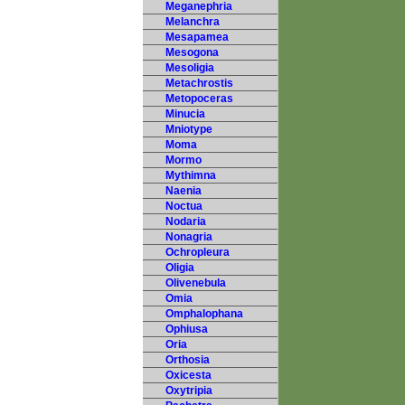
Meganephria
Melanchra
Mesapamea
Mesogona
Mesoligia
Metachrostis
Metopoceras
Minucia
Mniotype
Moma
Mormo
Mythimna
Naenia
Noctua
Nodaria
Nonagria
Ochropleura
Oligia
Olivenebula
Omia
Omphalophana
Ophiusa
Oria
Orthosia
Oxicesta
Oxytripia