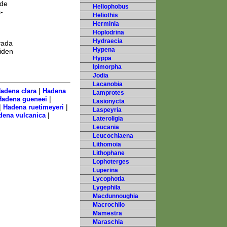
 de
Heliophobus
-
Heliothis
Herminia
Hoplodrina
Hydraecia
vada
Hypena
iden
Hyppa
Ipimorpha
Jodia
Lacanobia
|
adena clara
Hadena
Lamprotes
|
Hadena gueneei
Lasionycta
|
|
Hadena ruetimeyeri
Laspeyria
|
dena vulcanica
Lateroligia
Leucania
Leucochlaena
Lithomoia
Lithophane
Lophoterges
Luperina
Lycophotia
Lygephila
Macdunnoughia
Macrochilo
Mamestra
Maraschia