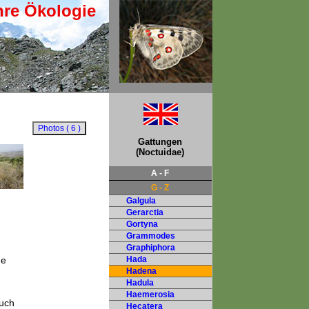
hre Ökologie
Gattungen
(Noctuidae)
A - F
G - Z
Galgula
Gerarctia
Gortyna
Grammodes
Graphiphora
ne
Hada
Hadena
Hadula
Haemerosia
auch
Hecatera