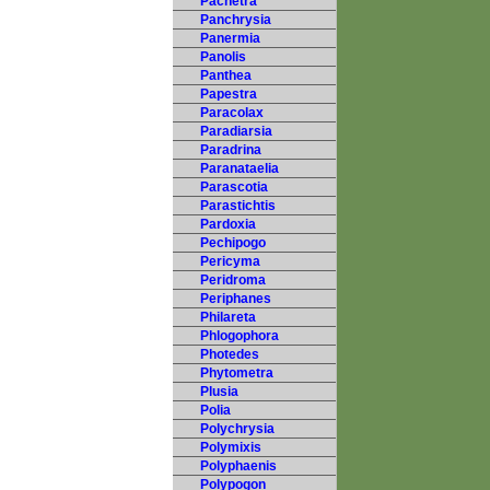
Pachetra
Panchrysia
Panermia
Panolis
Panthea
Papestra
Paracolax
Paradiarsia
Paradrina
Paranataelia
Parascotia
Parastichtis
Pardoxia
Pechipogo
Pericyma
Peridroma
Periphanes
Philareta
Phlogophora
Photedes
Phytometra
Plusia
Polia
Polychrysia
Polymixis
Polyphaenis
Polypogon