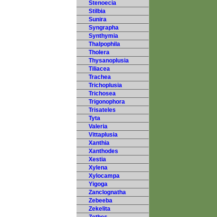
Stenoecia
Stilbia
Sunira
Syngrapha
Synthymia
Thalpophila
Tholera
Thysanoplusia
Tiliacea
Trachea
Trichoplusia
Trichosea
Trigonophora
Trisateles
Tyta
Valeria
Vittaplusia
Xanthia
Xanthodes
Xestia
Xylena
Xylocampa
Yigoga
Zanclognatha
Zebeeba
Zekelita