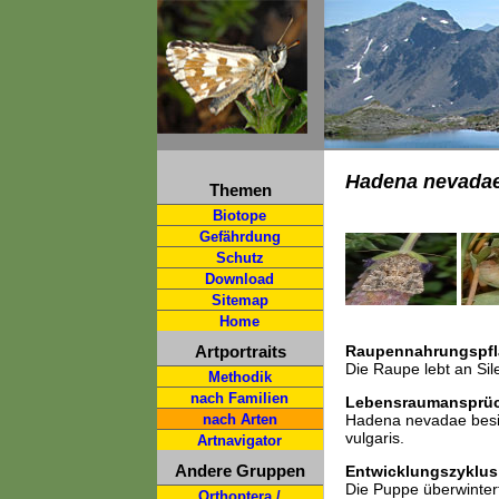
Hadena nevada
Themen
Biotope
Gefährdung
Schutz
Download
Sitemap
Home
Artportraits
Raupennahrungspfl
Die Raupe lebt an Sil
Methodik
nach Familien
Lebensraumansprü
nach Arten
Hadena nevadae besi
vulgaris.
Artnavigator
Andere Gruppen
Entwicklungszyklus
Die Puppe überwintert
Orthoptera /