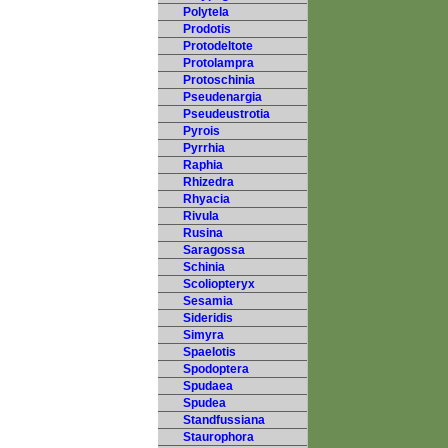
Polytela
Prodotis
Protodeltote
Protolampra
Protoschinia
Pseudenargia
Pseudeustrotia
Pyrois
Pyrrhia
Raphia
Rhizedra
Rhyacia
Rivula
Rusina
Saragossa
Schinia
Scoliopteryx
Sesamia
Sideridis
Simyra
Spaelotis
Spodoptera
Spudaea
Spudea
Standfussiana
Staurophora