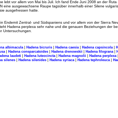
pe lebt vor allem von Mai bis Juli. Ich fand Ende Juni 2008 an der Ruta
NN eine ausgewachsene Raupe tagsüber innerhalb einer Silene vulgaris
sie ausgefressen hatte.
in Endemit Zentral- und Südspaniens und vor allem von der Sierra Ne
teht Hadena perplexa sehr nahe und die genauen Beziehungen der be
er Untersuchungen.
|
|
|
|
na albimacula
Hadena bicruris
Hadena caesia
Hadena capsincola
H
|
|
|
|
usa
Hadena consparcatoides
Hadena drenowskii
Hadena filograna
|
|
|
adena laudeti
Hadena luteocincta
Hadena magnolii
Hadena perplexa
|
|
|
|
a silenes
Hadena silenides
Hadena syriaca
Hadena tephroleuca
Ha