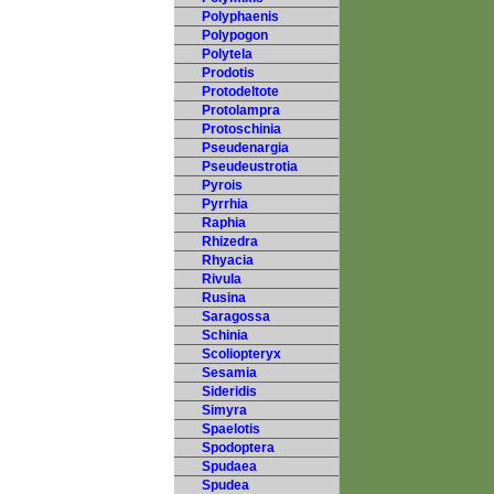
Polyphaenis
Polypogon
Polytela
Prodotis
Protodeltote
Protolampra
Protoschinia
Pseudenargia
Pseudeustrotia
Pyrois
Pyrrhia
Raphia
Rhizedra
Rhyacia
Rivula
Rusina
Saragossa
Schinia
Scoliopteryx
Sesamia
Sideridis
Simyra
Spaelotis
Spodoptera
Spudaea
Spudea