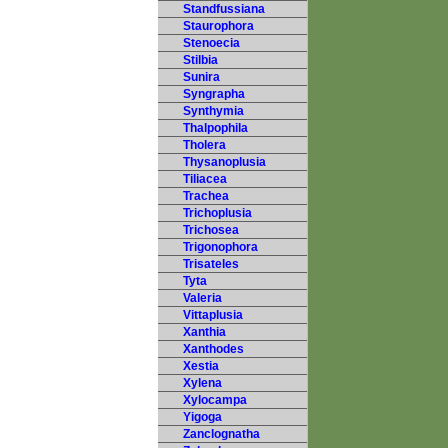
Standfussiana
Staurophora
Stenoecia
Stilbia
Sunira
Syngrapha
Synthymia
Thalpophila
Tholera
Thysanoplusia
Tiliacea
Trachea
Trichoplusia
Trichosea
Trigonophora
Trisateles
Tyta
Valeria
Vittaplusia
Xanthia
Xanthodes
Xestia
Xylena
Xylocampa
Yigoga
Zanclognatha