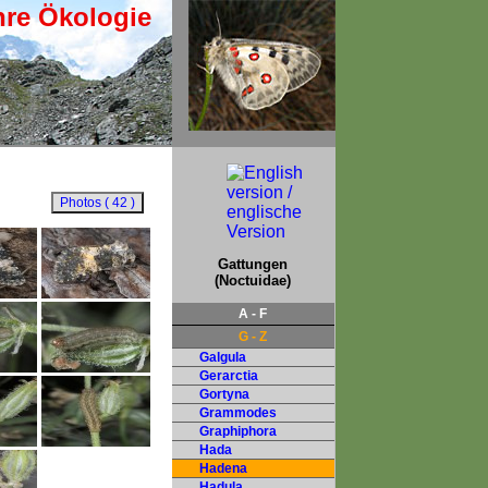
hre Ökologie
Gattungen
(Noctuidae)
A - F
G - Z
Galgula
Gerarctia
Gortyna
Grammodes
Graphiphora
Hada
Hadena
Hadula