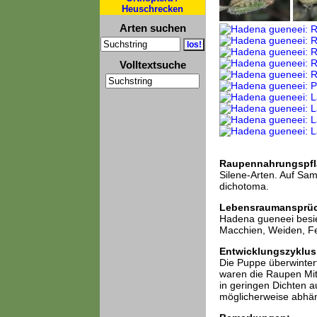
Heuschrecken
Arten suchen
Volltextsuche
Raupennahrungspfl
Silene-Arten. Auf Sa
dichotoma.
Lebensraumansprü
Hadena gueneei besie
Macchien, Weiden, F
Entwicklungszyklus
Die Puppe überwintert
waren die Raupen Mit
in geringen Dichten a
möglicherweise abhän