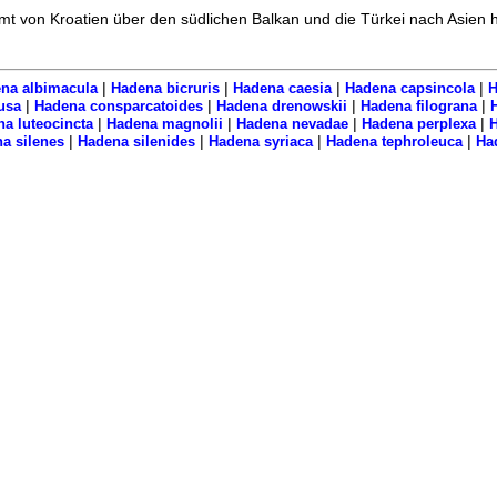
 von Kroatien über den südlichen Balkan und die Türkei nach Asien hi
|
|
|
|
na albimacula
Hadena bicruris
Hadena caesia
Hadena capsincola
H
|
|
|
|
usa
Hadena consparcatoides
Hadena drenowskii
Hadena filograna
H
|
|
|
|
a luteocincta
Hadena magnolii
Hadena nevadae
Hadena perplexa
H
|
|
|
|
a silenes
Hadena silenides
Hadena syriaca
Hadena tephroleuca
Ha