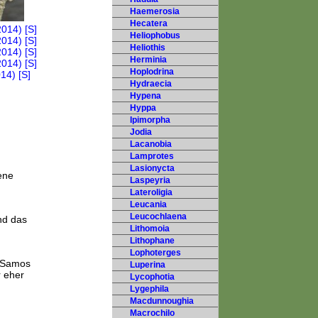
Haemerosia
Hecatera
Heliophobus
Heliothis
Herminia
Hoplodrina
Hydraecia
Hypena
Hyppa
Ipimorpha
Jodia
Lacanobia
Lamprotes
Lasionycta
ene
Laspeyria
Lateroligia
Leucania
Leucochlaena
nd das
Lithomoia
Lithophane
Lophoterges
f Samos
Luperina
 eher
Lycophotia
Lygephila
Macdunnoughia
Macrochilo