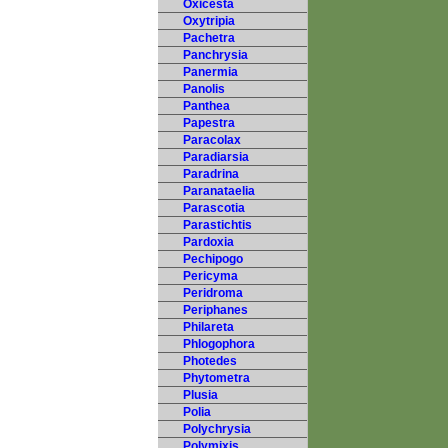
Oxicesta
Oxytripia
Pachetra
Panchrysia
Panermia
Panolis
Panthea
Papestra
Paracolax
Paradiarsia
Paradrina
Paranataelia
Parascotia
Parastichtis
Pardoxia
Pechipogo
Pericyma
Peridroma
Periphanes
Philareta
Phlogophora
Photedes
Phytometra
Plusia
Polia
Polychrysia
Polymixis