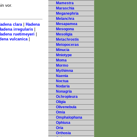
Mamestra
n vor.
Maraschia
Meganephria
Melanchra
|
Mesapamea
adena clara
Hadena
|
adena irregularis
Mesogona
|
adena ruetimeyeri
Mesoligia
|
dena vulcanica
Metachrostis
Metopoceras
Minucia
Mniotype
Moma
Mormo
Mythimna
Naenia
Noctua
Nodaria
Nonagria
Ochropleura
Oligia
Olivenebula
Omia
Omphalophana
Ophiusa
Oria
Orthosia