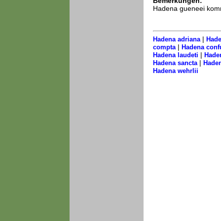
Bemerkungen:
Hadena gueneei kommt
|
Hadena adriana
Hade
|
compta
Hadena conf
|
Hadena laudeti
Haden
|
Hadena sancta
Haden
Hadena wehrlii