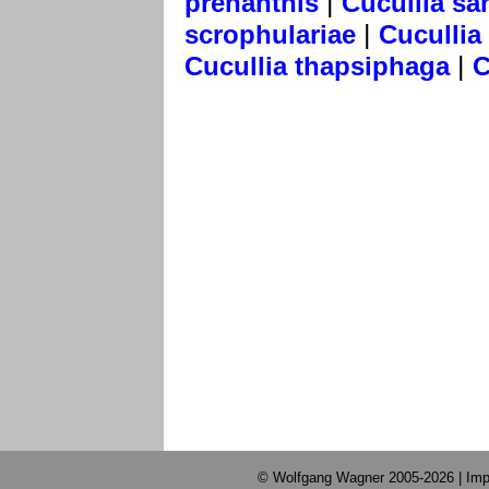
|
prenanthis
Cucullia sa
|
scrophulariae
Cucullia
|
Cucullia thapsiphaga
C
© Wolfgang Wagner 2005-2026 |
Imp