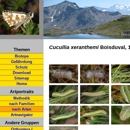
Cucullia xeranthemi
Boisduval, 
Themen
Biotope
Gefährdung
Schutz
Download
Sitemap
Home
Artportraits
Methodik
nach Familien
nach Arten
Artnavigator
Andere Gruppen
Orthoptera /