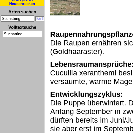
Heuschrecken
Arten suchen
Volltextsuche
Raupennahrungspflanz
Die Raupen ernähren sich
(Goldhaaraster).
Lebensraumansprüche
Cucullia xeranthemi bes
versaumte, warme Mager
Entwicklungszyklus:
Die Puppe überwintert. Di
Anfang September in zw
dürften bereits im Juni/J
sie aber erst im Septem