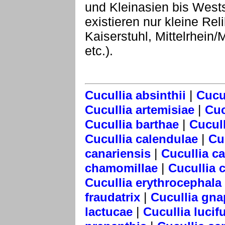
und Kleinasien bis Westsi
existieren nur kleine Re
Kaiserstuhl, Mittelrhei
etc.).
|
Cucullia absinthii
Cucul
|
Cucullia artemisiae
Cuc
|
Cucullia barthae
Cucull
|
Cucullia calendulae
Cu
|
canariensis
Cucullia c
|
chamomillae
Cucullia 
Cucullia erythrocephala
|
fraudatrix
Cucullia gna
|
lactucae
Cucullia lucif